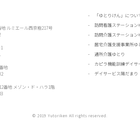
「ゆとりけん」につい
訪問看護ステーション
番地
ルミエール西京極217号
2
訪問介護ステーション
居宅介護支援事業所ゆ
1
1
通所介護ゆとり
カピラ機能訓練デイサ
1番地
デイサービス陽だまり
32
町12番地 メゾン・ド・ハラ1階
03
© 2019 Yutoriken All rights reserved.